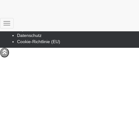
Verbindliche Bestellung – Zugriff auf
myNEO Office
Kontakt
Hestia | Entwickelt von
ThemeIsle
Navigation umschalten
Impressum
Datenschutz
Cookie-Richtlinie (EU)