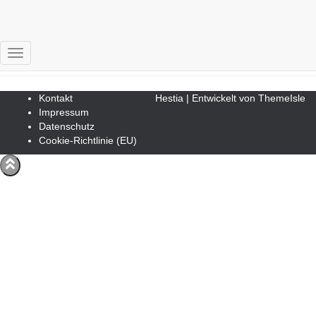
TOC Studie
Navigation umschalten
Kontakt
Hestia | Entwickelt von
ThemeIsle
Impressum
Datenschutz
Cookie-Richtlinie (EU)