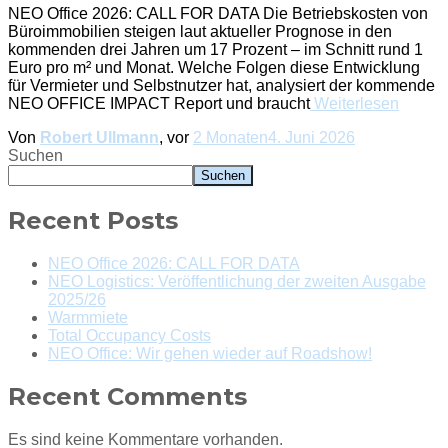
NEO Office 2026: CALL FOR DATA Die Betriebskosten von
Büroimmobilien steigen laut aktueller Prognose in den
kommenden drei Jahren um 17 Prozent – im Schnitt rund 1
Euro pro m² und Monat. Welche Folgen diese Entwicklung
für Vermieter und Selbstnutzer hat, analysiert der kommende
NEO OFFICE IMPACT Report und braucht
Weiterlesen
Von
Robert Ullmann
, vor
2 Monaten
4. Juni 2026
Suchen
Suchen
Recent Posts
NEO Office 2026: CALL FOR DATA
NEO Logistics: Veröffentlichung der zweiten Ausgabe
2025/26
Warmmiete
Total Occupancy Costs
NEO Office: Wir gehen wieder auf Roadshow!
Recent Comments
Es sind keine Kommentare vorhanden.