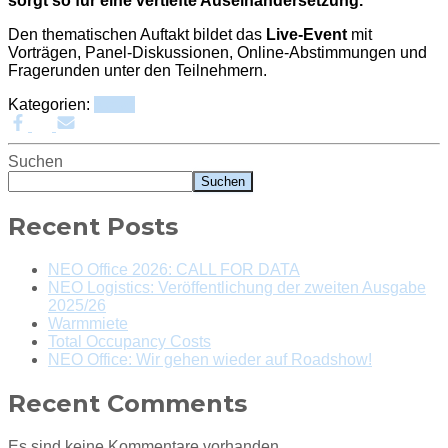
sorgt so für eine vertiefte Auseinandersetzung.
Den thematischen Auftakt bildet das
Live-Event
mit
Vorträgen, Panel-Diskussionen, Online-Abstimmungen und
Fragerunden unter den Teilnehmern.
Kategorien:
News
Suchen
Suchen
Recent Posts
NEO Office 2026: CALL FOR DATA
NEO Logistics: Veröffentlichung der zweiten Ausgabe
2025/26
Warmmiete
Total Occupancy Costs
NEO Office: Wir gehen wieder auf Roadshow!
Recent Comments
Es sind keine Kommentare vorhanden.