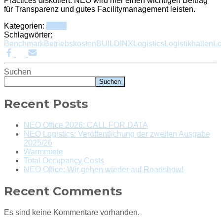
Practices diskutiert. NEO wird hier einen wichtigen Beitrag
für Transparenz und gutes Facilitymanagement leisten.
Kategorien:
News
Schlagwörter:
Benchmark
Betriebskosten
BUILDINX
Logistics
Logistikhallen
Lo
Suchen
Suchen
Recent Posts
NEO Office 2026: CALL FOR DATA
NEO Logistics: Veröffentlichung der zweiten Ausgabe
2025/26
Warmmiete
Total Occupancy Costs
NEO Office: Wir gehen wieder auf Roadshow!
Recent Comments
Es sind keine Kommentare vorhanden.