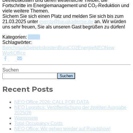
Betriebskosten und deren wesentliche Treiber, die
Fortschritte im Energiemanagement und CO₂-Reduktion und
viele weitere Themen.
Sichern Sie sich einen Platz und melden Sie sich bis zum
21.03.2025 unter
events@bauakademie.de
an. Wir würden
uns sehr freuen, Sie als unseren Gast begrüßen zu dürfen!
Kategorien:
News
Schlagwörter:
Benchmark
Betriebskosten
Büro
CO2
Energie
NEO
New
Work
Office
Suchen
Suchen
Recent Posts
NEO Office 2026: CALL FOR DATA
NEO Logistics: Veröffentlichung der zweiten Ausgabe
2025/26
Warmmiete
Total Occupancy Costs
NEO Office: Wir gehen wieder auf Roadshow!